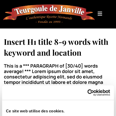
Insert H1 title 8-9 words with
keyword and location
This is a *** PARAGRAPH of [30/40] words
average! *** Lorem ipsum dolor sit amet,
consectetur adipiscing elit, sed do eiusmod
tempor incididunt ut labore et dolore magna
aliqua. Ut enim ad minim veniam, quis nostrud
exercitation ullamco laboris nisi ut aliquip ex ea
commodo consequat.
Ce site web utilise des cookies.
Place Categories+ widget here {{and remove