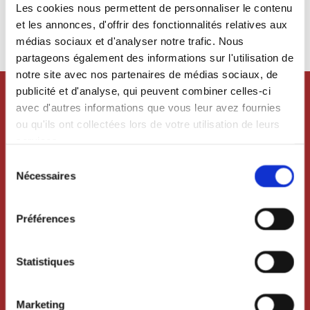
this text}}
Les cookies nous permettent de personnaliser le contenu
Place Catalog+ widget here {{and remove this
et les annonces, d'offrir des fonctionnalités relatives aux
text}}
médias sociaux et d'analyser notre trafic. Nous
partageons également des informations sur l'utilisation de
notre site avec nos partenaires de médias sociaux, de
publicité et d'analyse, qui peuvent combiner celles-ci
avec d'autres informations que vous leur avez fournies
ou qu'ils ont collectées lors de votre utilisation de leurs
services.
Sélection
Nécessaires
du
consentement
Préférences
Insert a nice Call to action of [12/15]
Statistiques
words average! Highlight a
product/service’s benefit
Marketing