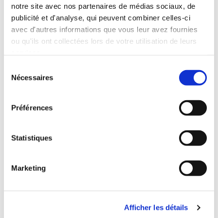
notre site avec nos partenaires de médias sociaux, de
publicité et d'analyse, qui peuvent combiner celles-ci
avec d'autres informations que vous leur avez fournies
La fabrique à biscuits
ou qu'ils ont collectées lors de votre utilisation de leurs
services.
Biscuiterie dans le pays de Honfleur et Caen.
Sélection
Nécessaires
du
consentement
Préférences
Statistiques
Marketing
Afficher les détails