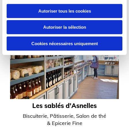
Les marchés de Lalie
Epicerie fine & Caviste
Autoriser tous les cookies
Autoriser la sélection
Cookies nécessaires uniquement
Les sablés d'Asnelles
Biscuiterie, Pâtisserie, Salon de thé
& Epicerie Fine