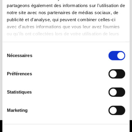
partageons également des informations sur l'utilisation de
notre site avec nos partenaires de médias sociaux, de
publicité et d'analyse, qui peuvent combiner celles-ci
avec d'autres informations que vous leur avez fournies
ou qu'ils ont collectées lors de votre utilisation de leurs
services.
Chocolat
Sélection
Nécessaires
du
consentement
composition :
Lait entier fermier de notre région,
Riz rond IGP de Camargue, Sucre origine France,
Préférences
Poudre de cacao, Sel.
Poids :
150 g
Statistiques
durée de vie de produit :
30 jrs
Marketing