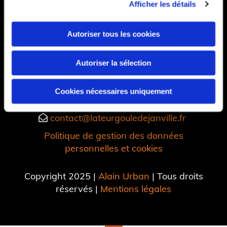
Afficher les détails
Autoriser tous les cookies
Autoriser la sélection
1 rue Emile Lerat, 14270 Cesny-aux-Vignes,

Cookies nécessaires uniquement
France
contact@lateurgouledejanville.fr

Politique de gestion des données
personnelles et cookies
Copyright 2025 |
Alain Urban
| Tous droits
réservés |
Mentions légales