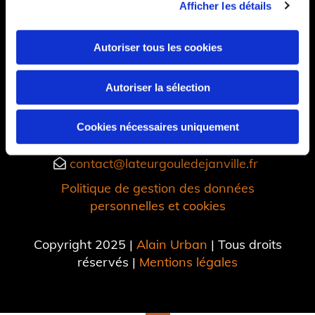
Afficher les détails
Autoriser tous les cookies
Autoriser la sélection
1 rue Emile Lerat, 14270 Cesny-aux-Vignes,

Cookies nécessaires uniquement
France
contact@lateurgouledejanville.fr

Politique de gestion des données
personnelles et cookies
Copyright 2025 |
Alain Urban
| Tous droits
réservés |
Mentions légales