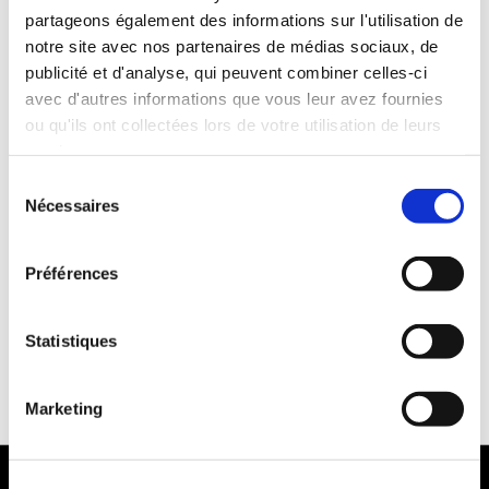
partageons également des informations sur l'utilisation de
notre site avec nos partenaires de médias sociaux, de
publicité et d'analyse, qui peuvent combiner celles-ci
avec d'autres informations que vous leur avez fournies
ou qu'ils ont collectées lors de votre utilisation de leurs
services.
Cannelle 100% Bio
Sélection
Nécessaires
du
consentement
composition :
Lait entier Bio fermier de Notre
région, Riz Bio, Sucre de canne Bio, Cannelle Bio
Préférences
Poids :
750 g
durée de vie de produit :
date de durabilité
Statistiques
minimal 24 mois
Marketing